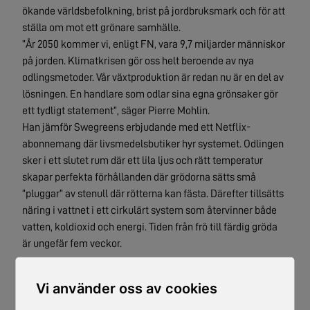
ökande världsbefolkning, brist på jordbruksmark och för att
ställa om mot ett grönare samhälle.
”År 2050 kommer vi, enligt FN, vara 9,7 miljarder människor
på jorden. Klimatkrisen gör oss helt beroende av nya
odlingsmetoder. Vår växtproduktion är redan nu är en del av
lösningen. En handlare som odlar sina egna grönsaker gör
ett tydligt statement”, säger Pierre Mohlin.
Han jämför Swegreens erbjudande med ett Netflix-
abonnemang där livsmedelsbutiker hyr systemet. Odlingen
sker i ett slutet rum där ett lila ljus och rätt temperatur
skapar perfekta förhållanden där grödorna sätts små
”pluggar” av stenull där rötterna kan fästa. Därefter tillsätts
näring i vattnet i ett cirkulärt system som återvinner både
vatten, koldioxid och energi. Tiden från frö till färdig gröda
är ungefär fem veckor.
”Vi övervakar allt från näring till temperatur och ljus digitalt
Vi använder oss av cookies
via molnet. Det enda man gör i odlingsrummet är att så,