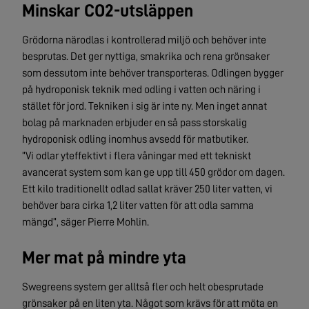
Minskar CO2-utsläppen
Grödorna närodlas i kontrollerad miljö och behöver inte
besprutas. Det ger nyttiga, smakrika och rena grönsaker
som dessutom inte behöver transporteras. Odlingen bygger
på hydroponisk teknik med odling i vatten och näring i
stället för jord. Tekniken i sig är inte ny. Men inget annat
bolag på marknaden erbjuder en så pass storskalig
hydroponisk odling inomhus avsedd för matbutiker.
”Vi odlar yteffektivt i flera våningar med ett tekniskt
avancerat system som kan ge upp till 450 grödor om dagen.
Ett kilo traditionellt odlad sallat kräver 250 liter vatten, vi
behöver bara cirka 1,2 liter vatten för att odla samma
mängd”, säger Pierre Mohlin.
Mer mat på mindre yta
Swegreens system ger alltså fler och helt obesprutade
grönsaker på en liten yta. Något som krävs för att möta en