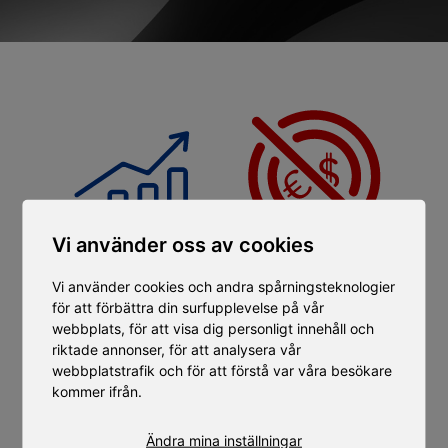
Vi använder oss av cookies
Prissäkrat till 2030
Noll investering
Vi använder cookies och andra spårningsteknologier
för att förbättra din surfupplevelse på vår
Full kostnadskontroll
Förbered el & vatten
webbplats, för att visa dig personligt innehåll och
- prissäkrat till 2030
resten tar vi hand om
riktade annonser, för att analysera vår
webbplatstrafik och för att förstå var våra besökare
kommer ifrån.
Ändra mina inställningar