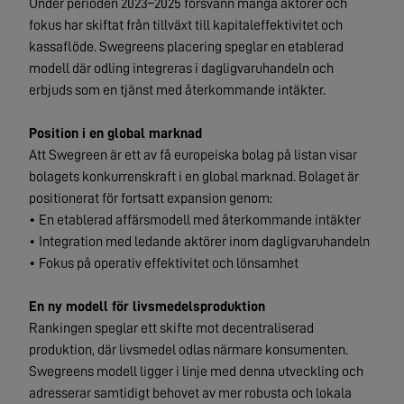
Under perioden 2023–2025 försvann många aktörer och
fokus har skiftat från tillväxt till kapitaleffektivitet och
kassaflöde. Swegreens placering speglar en etablerad
modell där odling integreras i dagligvaruhandeln och
erbjuds som en tjänst med återkommande intäkter.
Position i en global marknad
Att Swegreen är ett av få europeiska bolag på listan visar
bolagets konkurrenskraft i en global marknad. Bolaget är
positionerat för fortsatt expansion genom:
• En etablerad affärsmodell med återkommande intäkter
• Integration med ledande aktörer inom dagligvaruhandeln
• Fokus på operativ effektivitet och lönsamhet
En ny modell för livsmedelsproduktion
Rankingen speglar ett skifte mot decentraliserad
produktion, där livsmedel odlas närmare konsumenten.
Swegreens modell ligger i linje med denna utveckling och
adresserar samtidigt behovet av mer robusta och lokala