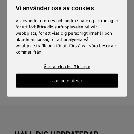
nu hur butiksodlade grönsaker växer fram som ett nytt
Vi använder oss av cookies
inslag i handeln – ett grönt bageri för färska bladgrönsaker.
Vi använder cookies och andra spårningsteknologier
För mer information, vänligen kontakta:
för att förbättra din surfupplevelse på vår
webbplats, för att visa dig personligt innehåll och
riktade annonser, för att analysera vår
webbplatstrafik och för att förstå var våra besökare
kommer ifrån.
ANDERS ERIKSSON
VD
Ändra mina inställningar
070-314 55 90
anders.eriksson@swegreen.se
Jag accepterar